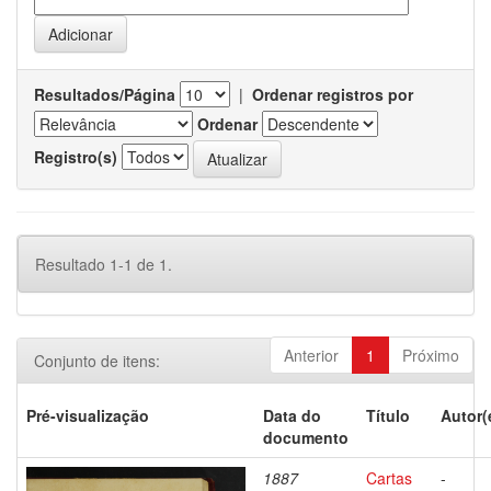
Resultados/Página
|
Ordenar registros por
Ordenar
Registro(s)
Resultado 1-1 de 1.
Anterior
1
Próximo
Conjunto de itens:
Pré-visualização
Data do
Título
Autor(
documento
1887
Cartas
-