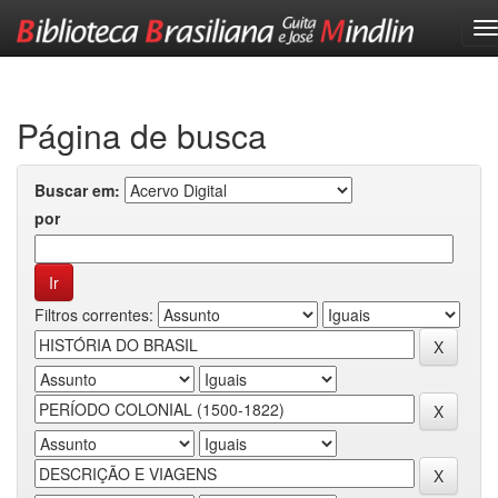
Skip
navigation
Página de busca
Buscar em:
por
Filtros correntes: