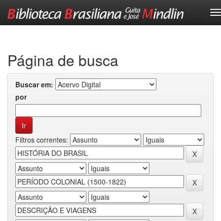
Skip
navigation
Página de busca
Buscar em:
por
Filtros correntes: