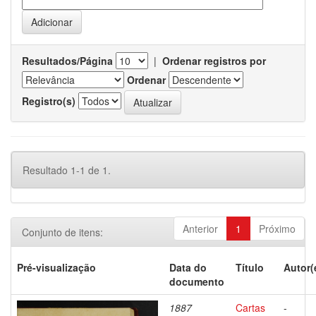
Resultados/Página
|
Ordenar registros por
Ordenar
Registro(s)
Resultado 1-1 de 1.
Anterior
1
Próximo
Conjunto de itens:
Pré-visualização
Data do
Título
Autor(
documento
1887
Cartas
-