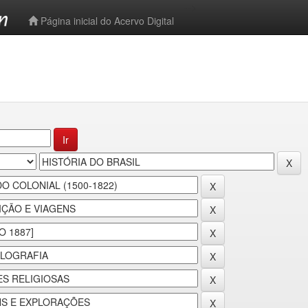
-->
Página inicial do Acervo Digital