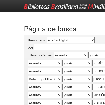
Skip
navigation
Página de busca
Buscar em:
por
Filtros correntes: