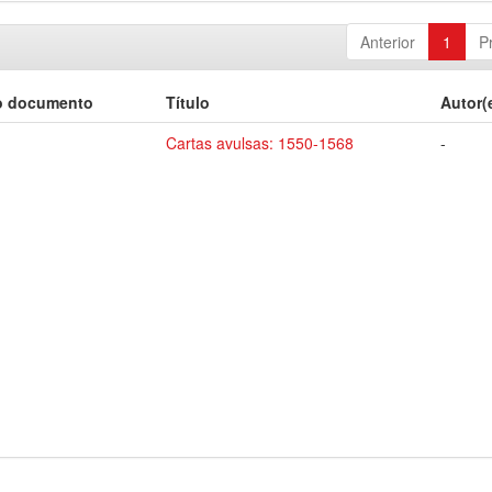
Anterior
1
P
o documento
Título
Autor(
Cartas avulsas: 1550-1568
-