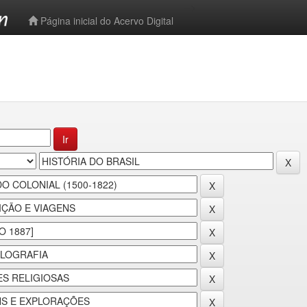
-->
Página inicial do Acervo Digital