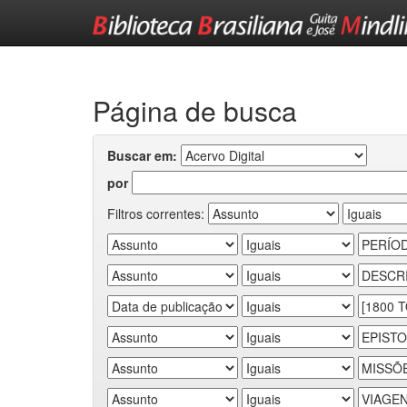
Skip
navigation
Página de busca
Buscar em:
por
Filtros correntes: