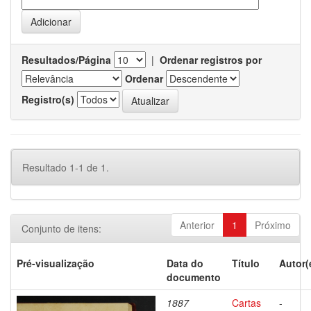
Resultados/Página
|
Ordenar registros por
Ordenar
Registro(s)
Resultado 1-1 de 1.
Anterior
1
Próximo
Conjunto de itens:
Pré-visualização
Data do
Título
Autor(
documento
1887
Cartas
-