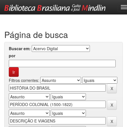
Skip
navigation
Página de busca
Buscar em:
por
Filtros correntes: