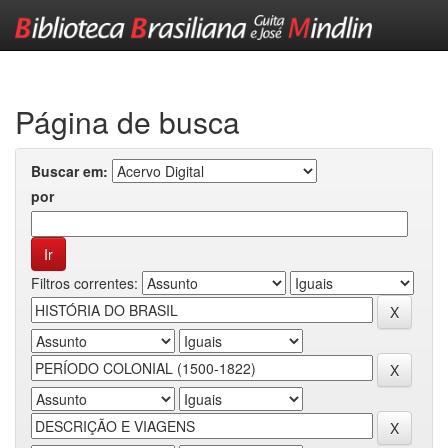
Skip
navigation
Página de busca
Buscar em:
por
Filtros correntes: