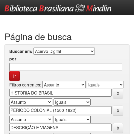
Skip
navigation
Página de busca
Buscar em:
por
Filtros correntes: