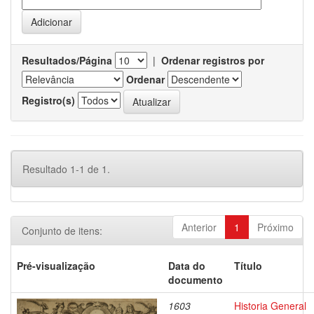
Resultados/Página
|
Ordenar registros por
Ordenar
Registro(s)
Resultado 1-1 de 1.
Anterior
1
Próximo
Conjunto de itens:
Pré-visualização
Data do
Título
documento
1603
Historia General