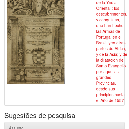
de la Yndia
Oriental : los
descubrimientos,
y conquistas,
que han hecho
las Armas de
Portugal en el
Brasil, yen otras
partes de Africa,
y de la Asia; y de
la dilatacion del
Santo Evangelio
por aquellas
grandes
Provincias,
desde sus
principios hasta
el Año de 1557
Sugestões de pesquisa
Assunto