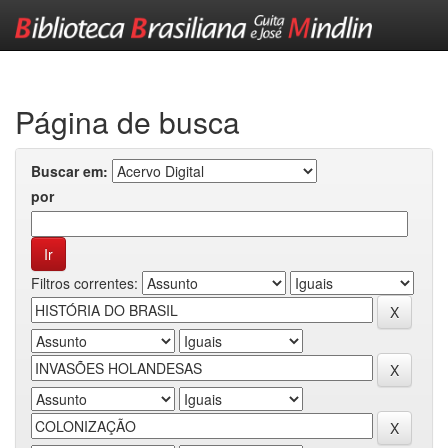
Skip
navigation
Página de busca
Buscar em:
por
Filtros correntes: