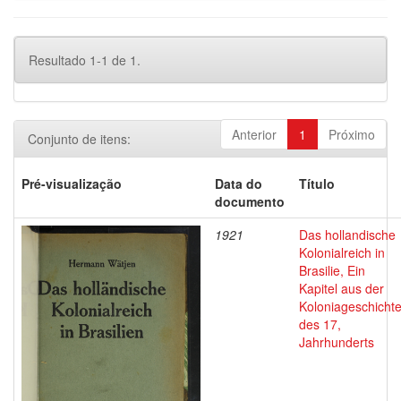
Resultado 1-1 de 1.
Anterior
1
Próximo
Conjunto de itens:
Pré-visualização
Data do
Título
documento
1921
Das hollandische
Kolonialreich in
Brasilie, Ein
Kapitel aus der
Koloniageschicht
des 17,
Jahrhunderts