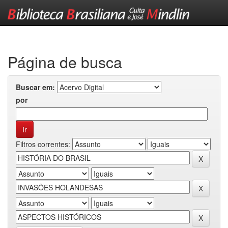
Skip
navigation
Página de busca
Buscar em:
por
Filtros correntes: