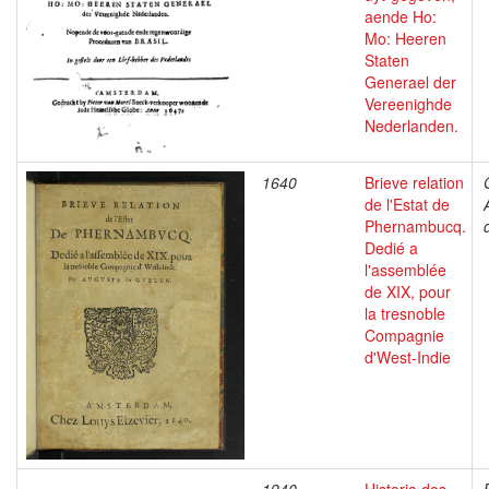
aende Ho:
Mo: Heeren
Staten
Generael der
Vereenighde
Nederlanden.
1640
Brieve relation
de l'Estat de
Phernambucq.
Dedié a
l'assemblée
de XIX, pour
la tresnoble
Compagnie
d'West-Indie