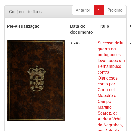
Anterior
1
Próximo
Conjunto de itens:
Pré-visualização
Data do
Título
documento
1646
Sucesso della
-
guerra de
portugueses
levantados em
Pernambuco
contra
Olandeses,
como por
Carta del'
Maestro a
Campo
Martino
Soarez, et
Andrea Vidal
de Negreiros,
por Antonio