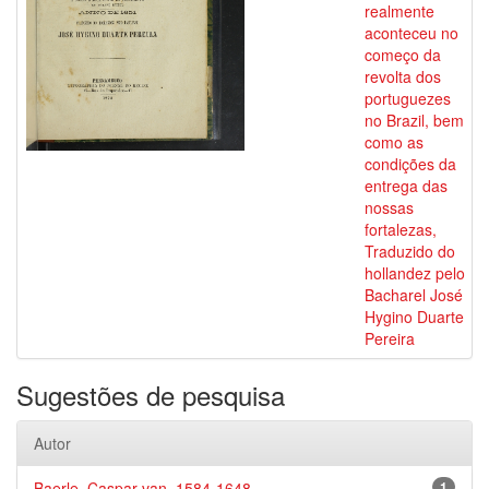
realmente
aconteceu no
começo da
revolta dos
portuguezes
no Brazil, bem
como as
condições da
entrega das
nossas
fortalezas,
Traduzido do
hollandez pelo
Bacharel José
Hygino Duarte
Pereira
Sugestões de pesquisa
Autor
Baerle, Caspar van, 1584-1648
1