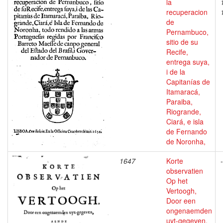
la
recuperacion
de
Pernambuco,
sitio de su
Recife,
entrega suya,
i de la
Capitanías de
Itamaracá,
Paraiba,
Riogrande,
Ciará, e isla
de Fernando
de Noronha,
1647
Korte
-
observatien
Op het
Vertoogh,
Door een
ongenaemden
uyt-gegeven,