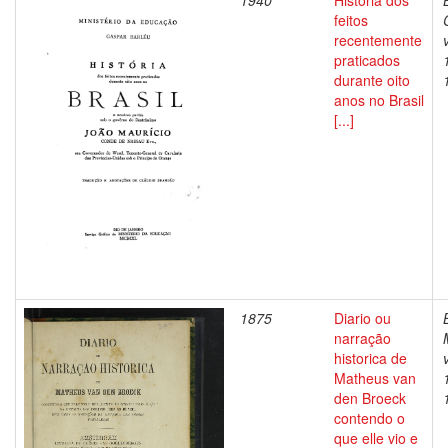
1940
Historia dos
feitos
recentemente
praticados
durante oito
anos no Brasil
[...]
1875
Diario ou
narração
historica de
Matheus van
den Broeck
contendo o
que elle vio e