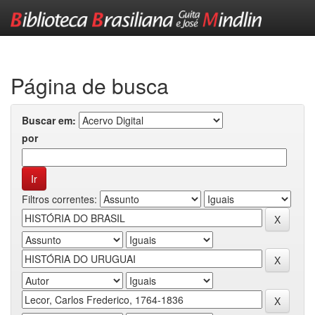
Skip
navigation
Página de busca
Buscar em:
por
Filtros correntes: