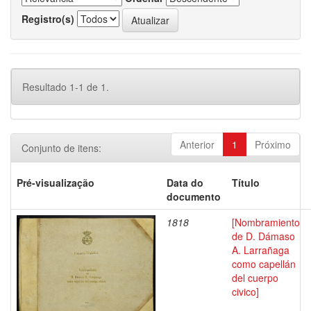
Registro(s)
Resultado 1-1 de 1.
Anterior
1
Próximo
Conjunto de itens:
Pré-visualização
Data do
Título
documento
1818
[Nombramiento
de D. Dámaso
A. Larrañaga
como capellán
del cuerpo
civico]