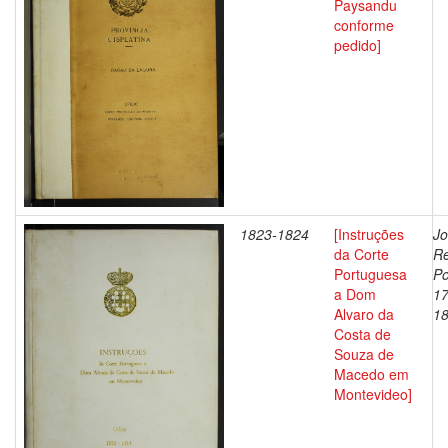
Paysandu
conforme
pedido]
1823-1824
[Instruções
Jo
da Corte
Re
Portuguesa
Po
a Dom
17
Alvaro da
1
Costa de
Souza de
Macedo em
Montevideo]