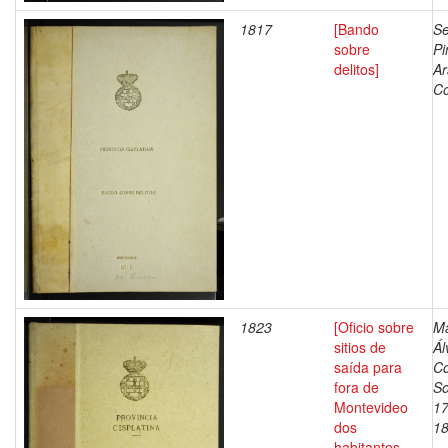
1817
[Bando
Se
sobre
Pi
delitos]
Ar
Co
1823
[Oficio sobre
M
sitios de
Ál
saída para
Co
fora de
So
Montevideo
17
dos
1
habitantes