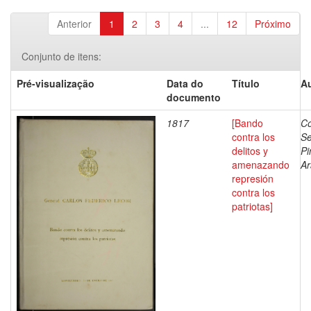
Anterior
1
2
3
4
...
12
Próximo
Conjunto de itens:
Pré-visualização
Data do
Título
Au
documento
1817
[Bando
Co
contra los
Se
delitos y
Pi
amenazando
Ar
represión
contra los
patriotas]