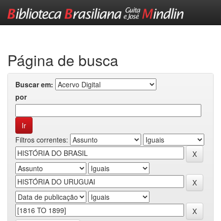
Skip
navigation
Página de busca
Buscar em:
por
Filtros correntes: