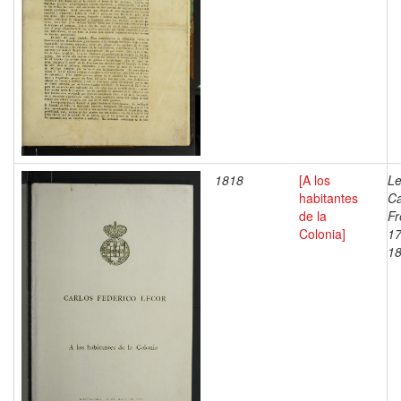
1818
[A los
Le
habitantes
Ca
de la
Fr
Colonia]
17
1