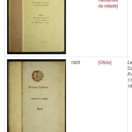
da cidade]
1825
[Oficio]
Le
Ca
Fr
17
1