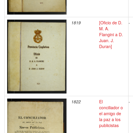
1819
[Oficio de D.
-
M. A.
Flangini a D.
Juan. J.
Duran]
1822
El
-
conciliador o
el amigo de
la paz a los
publicistas