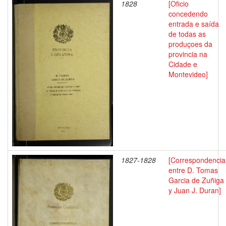
1828
[Oficio
concedendo
entrada e saída
de todas as
produçoes da
provincia na
Cidade e
Montevideo]
1827-1828
[Correspondencia
entre D. Tomas
Garcia de Zuñiga
y Juan J. Duran]