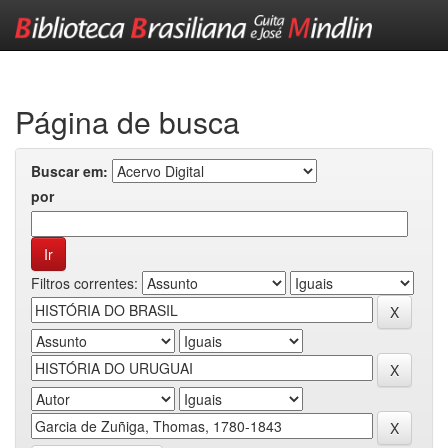
Skip
navigation
Página de busca
Buscar em:
por
Filtros correntes: