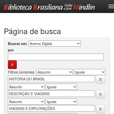
Skip
navigation
Página de busca
Buscar em:
por
Filtros correntes: