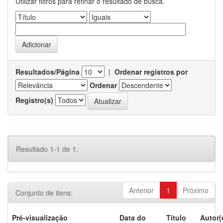
Utilizar filtros para refinar o resultado de busca.
Resultados/Página
|
Ordenar registros por
Ordenar
Registro(s)
Resultado 1-1 de 1.
Anterior
1
Próximo
Conjunto de itens:
Pré-visualização
Data do
Título
Autor(