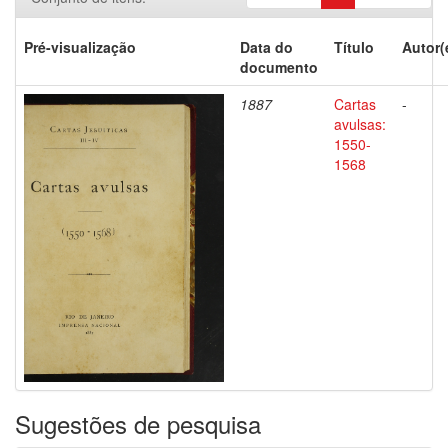
Pré-visualização
Data do
Título
Autor(
documento
1887
Cartas
-
avulsas:
1550-
1568
Sugestões de pesquisa