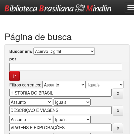
Skip
navigation
Página de busca
Buscar em:
por
Filtros correntes: