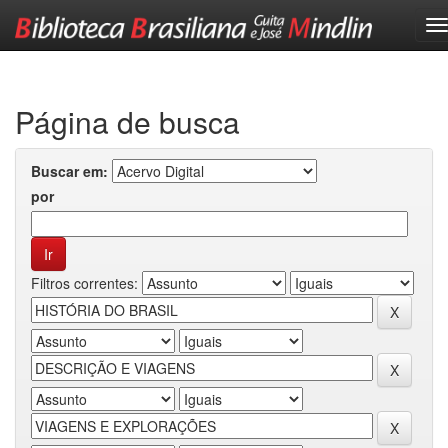
Skip
navigation
Página de busca
Buscar em:
por
Filtros correntes: