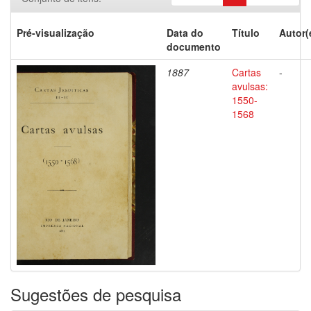
Pré-visualização
Data do
Título
Autor(
documento
1887
Cartas
-
avulsas:
1550-
1568
Sugestões de pesquisa