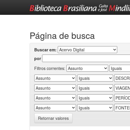
Skip
navigation
Página de busca
Buscar em:
por
Filtros correntes:
Retornar valores