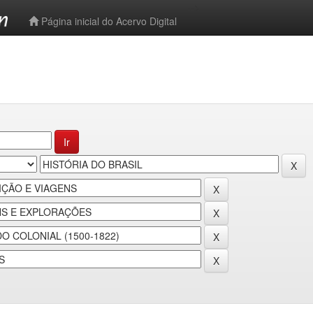
-->
Página inicial do Acervo Digital