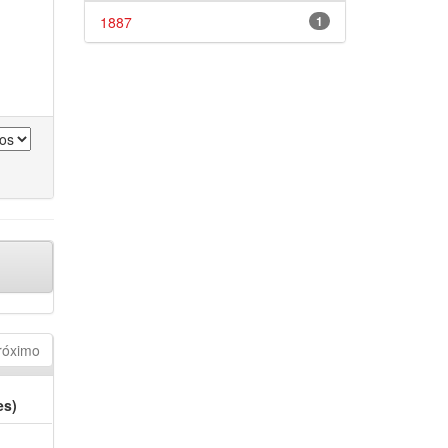
1887
1
róximo
es)