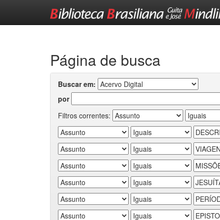
Skip
navigation
Página de busca
Buscar em:
por
Filtros correntes: