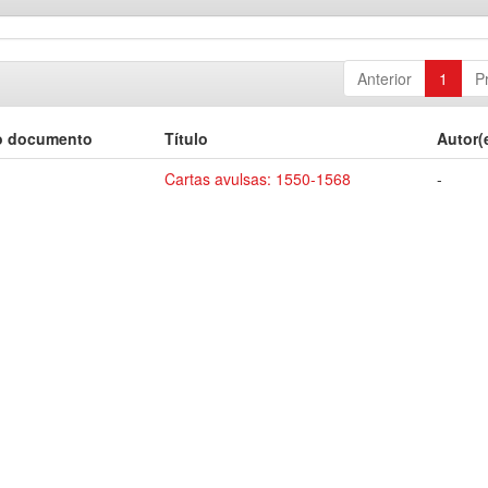
Anterior
1
P
o documento
Título
Autor(
Cartas avulsas: 1550-1568
-