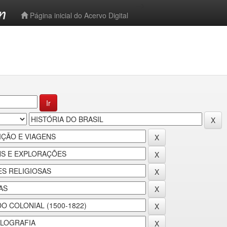
-->
Página inicial do Acervo Digital