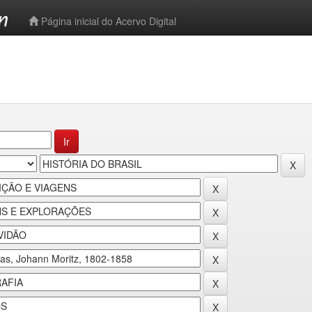
-->
Página inicial do Acervo Digital