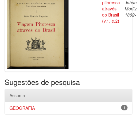
pitoresca
Johan
através
Moritz
do Brasil
1802-
(v.1, e.2)
Sugestões de pesquisa
Assunto
GEOGRAFIA
1