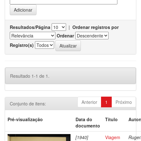
Resultados/Página
|
Ordenar registros por
Ordenar
Registro(s)
Resultado 1-1 de 1.
Anterior
1
Próximo
Conjunto de itens:
Pré-visualização
Data do
Título
Autor
documento
[1940]
Viagem
Rugen