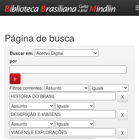
Skip
navigation
Página de busca
Buscar em:
por
Filtros correntes: