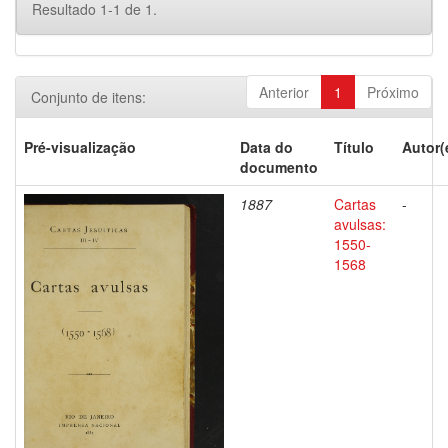
Resultado 1-1 de 1.
Anterior
1
Próximo
Conjunto de itens:
Pré-visualização
Data do
Título
Autor(
documento
1887
Cartas
-
avulsas:
1550-
1568