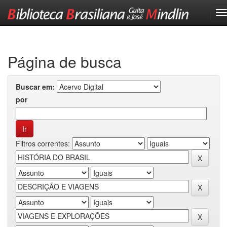
Skip
navigation
Página de busca
Buscar em:
por
Filtros correntes: