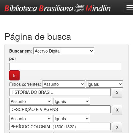
Skip
navigation
Página de busca
Buscar em:
por
Filtros correntes: