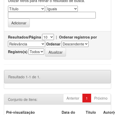
Utilizar filtros para refinar o resultado de busca.
Resultados/Página
|
Ordenar registros por
Ordenar
Registro(s)
Resultado 1-1 de 1.
Anterior
1
Próximo
Conjunto de itens:
Pré-visualização
Data do
Título
Autor(