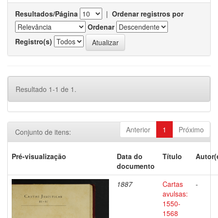
Resultados/Página
|
Ordenar registros por
Ordenar
Registro(s)
Resultado 1-1 de 1.
Anterior
1
Próximo
Conjunto de itens:
Pré-visualização
Data do
Título
Autor(
documento
1887
Cartas
-
avulsas:
1550-
1568