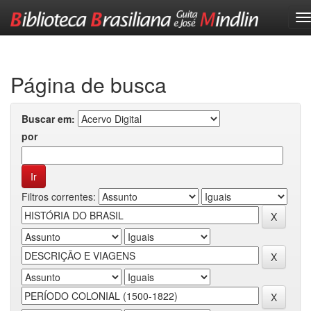
Skip
navigation
Página de busca
Buscar em:
por
Filtros correntes: