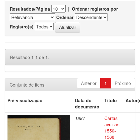
Resultados/Página
|
Ordenar registros por
Ordenar
Registro(s)
Resultado 1-1 de 1.
Anterior
1
Próximo
Conjunto de itens:
Pré-visualização
Data do
Título
Autor(
documento
1887
Cartas
-
avulsas:
1550-
1568