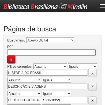
Skip
navigation
Página de busca
Buscar em:
por
Filtros correntes: