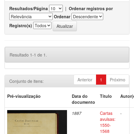
Resultados/Página
|
Ordenar registros por
Ordenar
Registro(s)
Resultado 1-1 de 1.
Anterior
1
Próximo
Conjunto de itens:
Pré-visualização
Data do
Título
Autor(
documento
1887
Cartas
-
avulsas:
1550-
1568