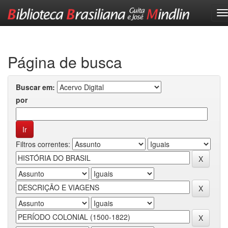
Skip
navigation
Página de busca
Buscar em:
por
Filtros correntes: