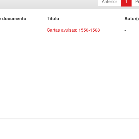
Anterior
1
P
o documento
Título
Autor(
Cartas avulsas: 1550-1568
-