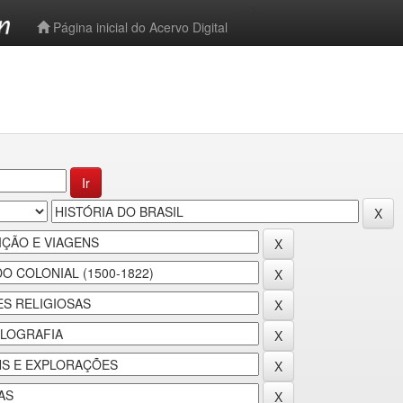
-->
Página inicial do Acervo Digital