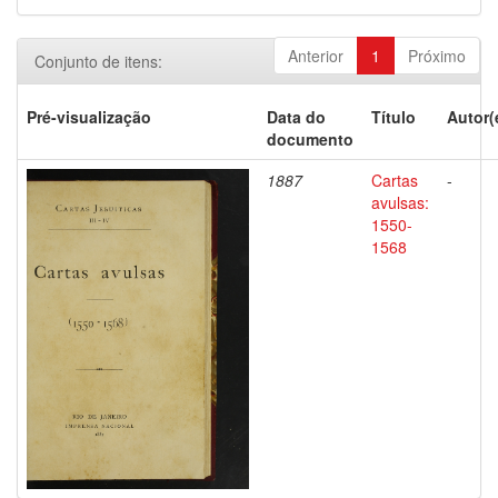
Anterior
1
Próximo
Conjunto de itens:
Pré-visualização
Data do
Título
Autor(
documento
1887
Cartas
-
avulsas:
1550-
1568