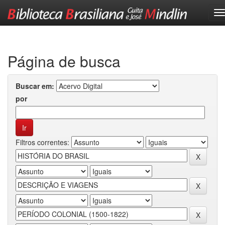
Skip
navigation
Página de busca
Buscar em:
por
Filtros correntes: