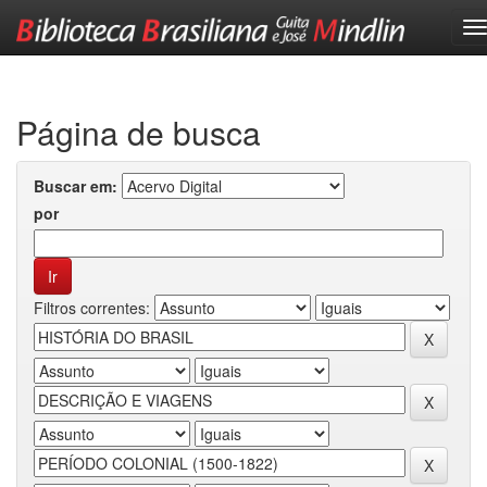
Skip
navigation
Página de busca
Buscar em:
por
Filtros correntes: