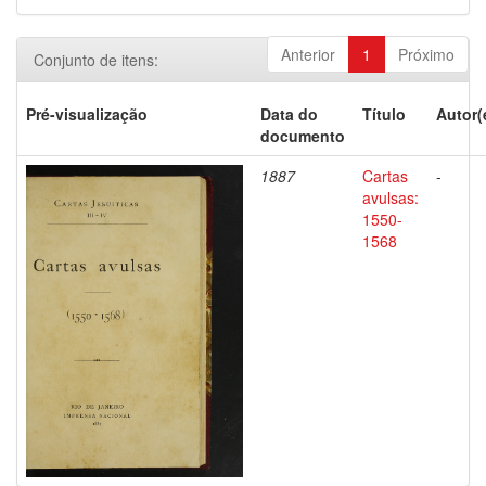
Anterior
1
Próximo
Conjunto de itens:
Pré-visualização
Data do
Título
Autor(
documento
1887
Cartas
-
avulsas:
1550-
1568