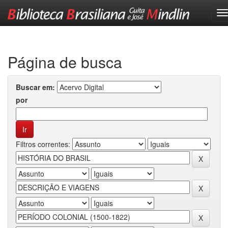
Skip
navigation
Página de busca
Buscar em:
por
Filtros correntes: