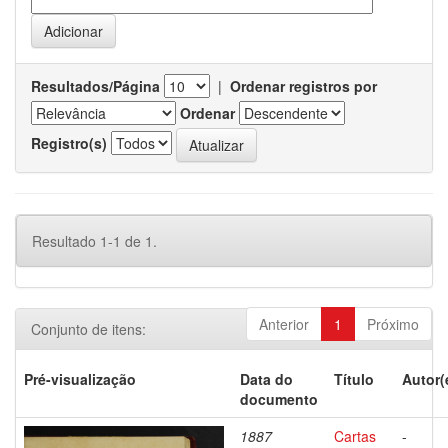
Resultados/Página
|
Ordenar registros por
Ordenar
Registro(s)
Resultado 1-1 de 1.
Anterior
1
Próximo
Conjunto de itens:
Pré-visualização
Data do
Título
Autor(
documento
1887
Cartas
-