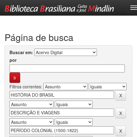
Skip
navigation
Página de busca
Buscar em:
por
Filtros correntes: