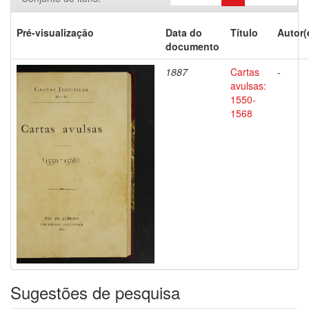
Pré-visualização
Data do
Título
Autor(
documento
1887
Cartas
-
avulsas:
1550-
1568
Sugestões de pesquisa