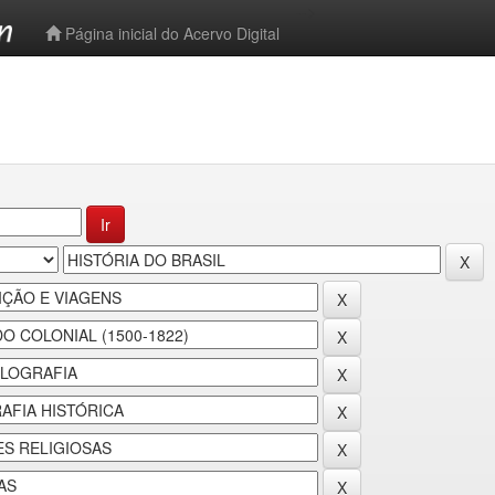
-->
Página inicial do Acervo Digital