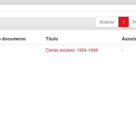
Anterior
1
P
o documento
Título
Autor(
Cartas avulsas: 1550-1568
-