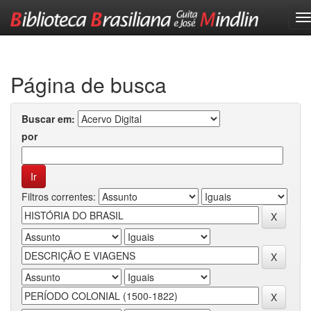
Skip
navigation
Página de busca
Buscar em:
por
Filtros correntes: