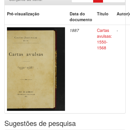
Pré-visualização
Data do
Título
Autor(
documento
1887
Cartas
-
avulsas:
1550-
1568
Sugestões de pesquisa