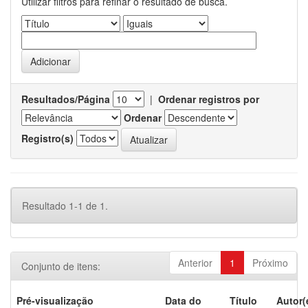
Utilizar filtros para refinar o resultado de busca.
Resultados/Página
|
Ordenar registros por
Ordenar
Registro(s)
Resultado 1-1 de 1.
Anterior
1
Próximo
Conjunto de itens:
Pré-visualização
Data do
Título
Autor(