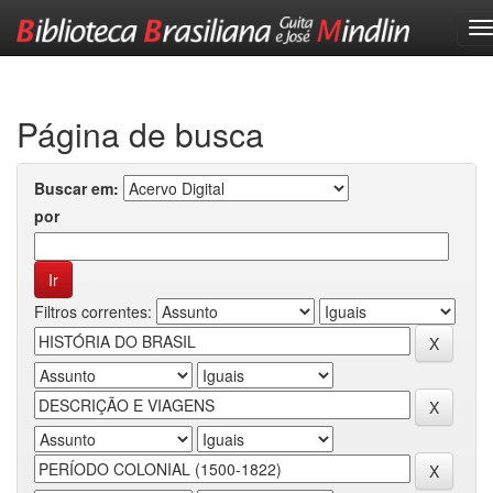
Skip
navigation
Página de busca
Buscar em:
por
Filtros correntes: