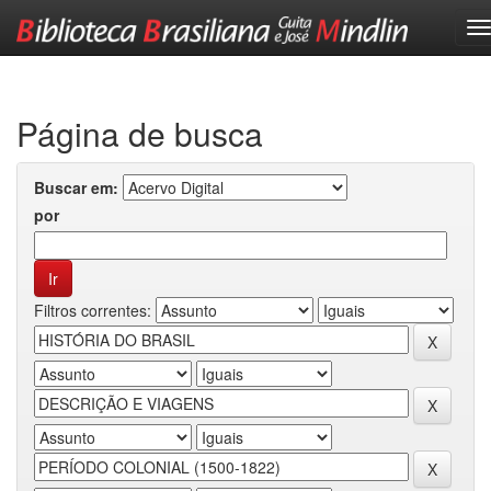
Skip
navigation
Página de busca
Buscar em:
por
Filtros correntes: