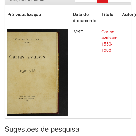
Pré-visualização
Data do
Título
Autor(
documento
1887
Cartas
-
avulsas:
1550-
1568
Sugestões de pesquisa