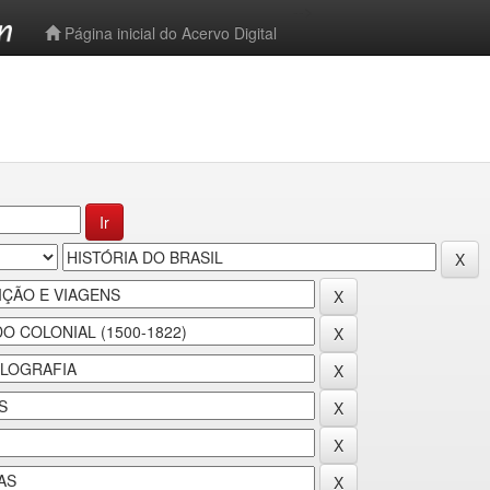
-->
Página inicial do Acervo Digital