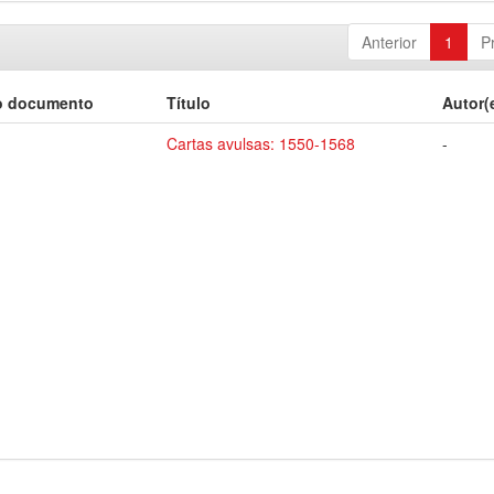
Anterior
1
P
o documento
Título
Autor(
Cartas avulsas: 1550-1568
-