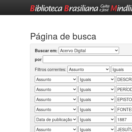
Skip
navigation
Página de busca
Buscar em:
por
Filtros correntes: