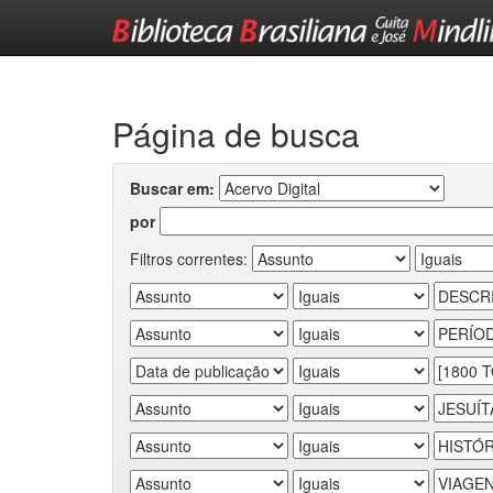
Skip
navigation
Página de busca
Buscar em:
por
Filtros correntes: