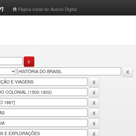
-->
Página inicial do Acervo Digital