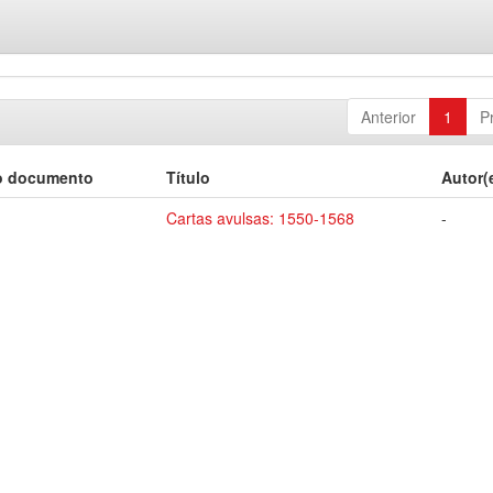
Anterior
1
P
o documento
Título
Autor(
Cartas avulsas: 1550-1568
-