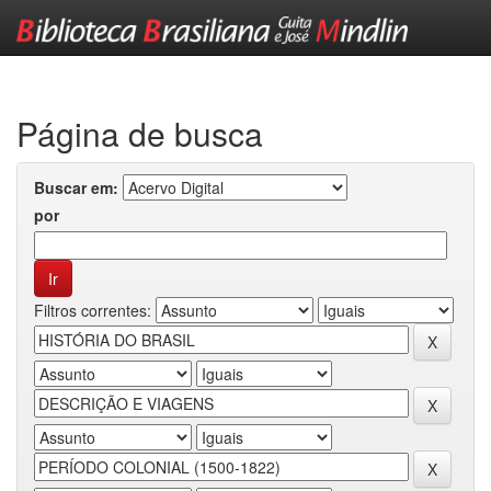
Skip
navigation
Página de busca
Buscar em:
por
Filtros correntes: