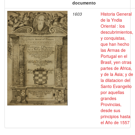
documento
1603
Historia General
de la Yndia
Oriental : los
descubrimientos,
y conquistas,
que han hecho
las Armas de
Portugal en el
Brasil, yen otras
partes de Africa,
y de la Asia; y de
la dilatacion del
Santo Evangelio
por aquellas
grandes
Provincias,
desde sus
principios hasta
el Año de 1557