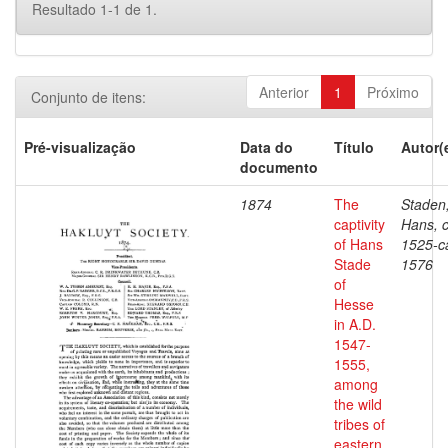
Resultado 1-1 de 1.
Anterior
1
Próximo
Conjunto de itens:
Pré-visualização
Data do
Título
Autor(
documento
1874
The
Staden
captivity
Hans, c
of Hans
1525-c
Stade
1576
of
Hesse
in A.D.
1547-
1555,
among
the wild
tribes of
eastern