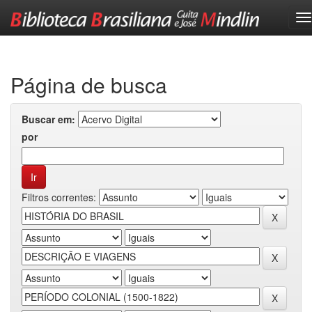
Skip
navigation
Página de busca
Buscar em:
por
Filtros correntes: