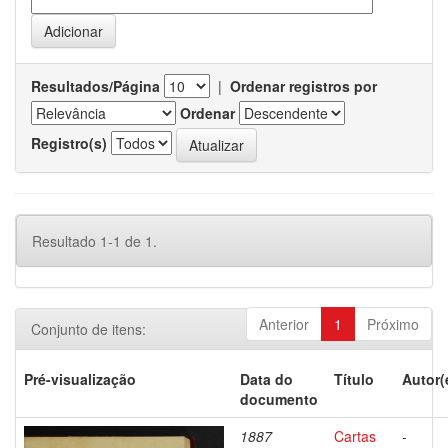
Resultados/Página
|
Ordenar registros por
Ordenar
Registro(s)
Resultado 1-1 de 1.
Anterior
1
Próximo
Conjunto de itens:
Pré-visualização
Data do
Título
Autor(
documento
1887
Cartas
-