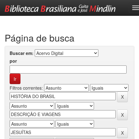
Skip
navigation
Página de busca
Buscar em:
por
Filtros correntes: