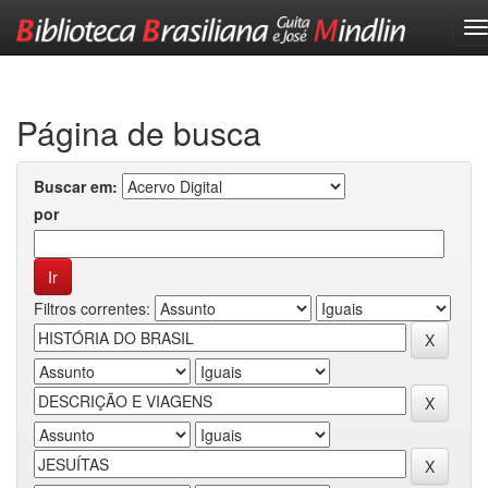
Skip
navigation
Página de busca
Buscar em:
por
Filtros correntes: