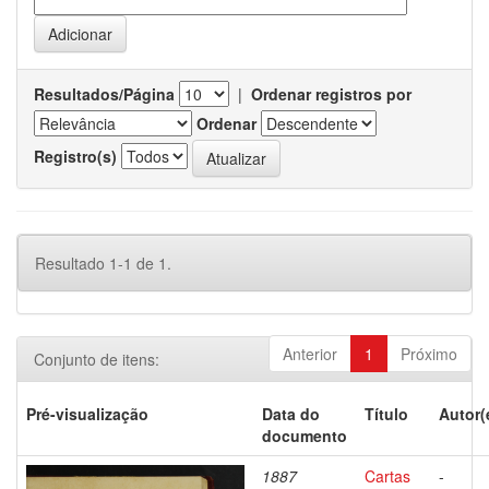
Resultados/Página
|
Ordenar registros por
Ordenar
Registro(s)
Resultado 1-1 de 1.
Anterior
1
Próximo
Conjunto de itens:
Pré-visualização
Data do
Título
Autor(
documento
1887
Cartas
-