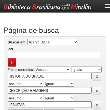
Skip
navigation
Página de busca
Buscar em:
por
Filtros correntes: