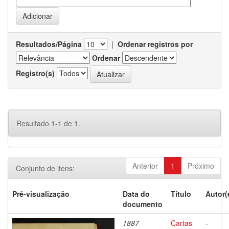
Resultados/Página
|
Ordenar registros por
Ordenar
Registro(s)
Resultado 1-1 de 1.
Anterior
1
Próximo
Conjunto de itens:
Pré-visualização
Data do
Título
Autor(
documento
1887
Cartas
-