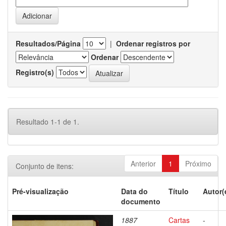
Resultados/Página
|
Ordenar registros por
Ordenar
Registro(s)
Resultado 1-1 de 1.
Anterior
1
Próximo
Conjunto de itens:
Pré-visualização
Data do
Título
Autor(
documento
1887
Cartas
-