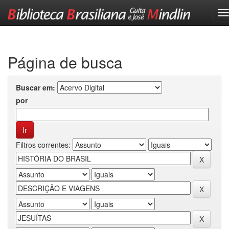
Skip
navigation
Página de busca
Buscar em:
por
Filtros correntes: