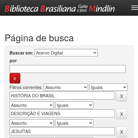
Skip
navigation
Página de busca
Buscar em:
por
Filtros correntes: