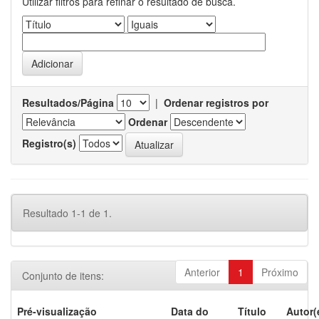
Utilizar filtros para refinar o resultado de busca.
Resultados/Página
|
Ordenar registros por
Ordenar
Registro(s)
Resultado 1-1 de 1.
Anterior
1
Próximo
Conjunto de itens:
Pré-visualização
Data do
Título
Autor(