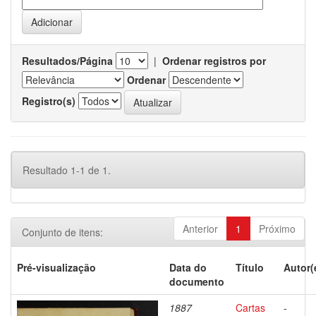
Resultados/Página
|
Ordenar registros por
Ordenar
Registro(s)
Resultado 1-1 de 1.
Anterior
1
Próximo
Conjunto de itens:
Pré-visualização
Data do
Título
Autor(
documento
1887
Cartas
-