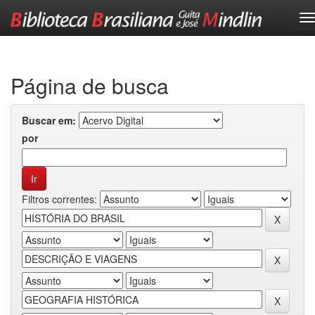
Skip
navigation
Página de busca
Buscar em:
por
Filtros correntes: