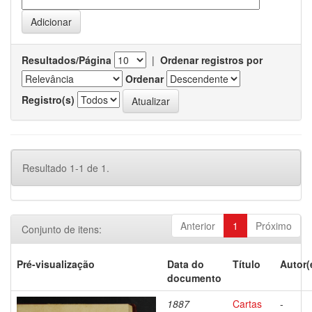
Resultados/Página
|
Ordenar registros por
Ordenar
Registro(s)
Resultado 1-1 de 1.
Anterior
1
Próximo
Conjunto de itens:
Pré-visualização
Data do
Título
Autor(
documento
1887
Cartas
-