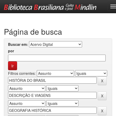
Skip
navigation
Página de busca
Buscar em:
por
Filtros correntes: