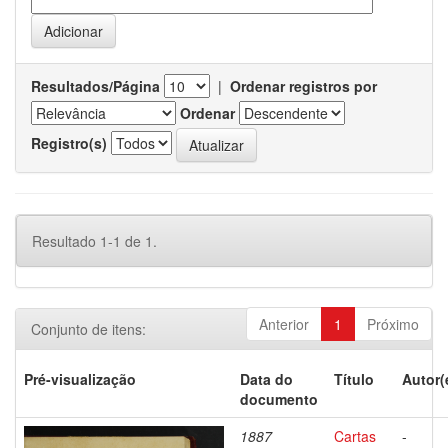
Resultados/Página
|
Ordenar registros por
Ordenar
Registro(s)
Resultado 1-1 de 1.
Anterior
1
Próximo
Conjunto de itens:
Pré-visualização
Data do
Título
Autor(
documento
1887
Cartas
-