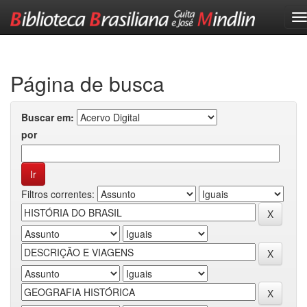
Skip
navigation
Página de busca
Buscar em:
por
Filtros correntes: