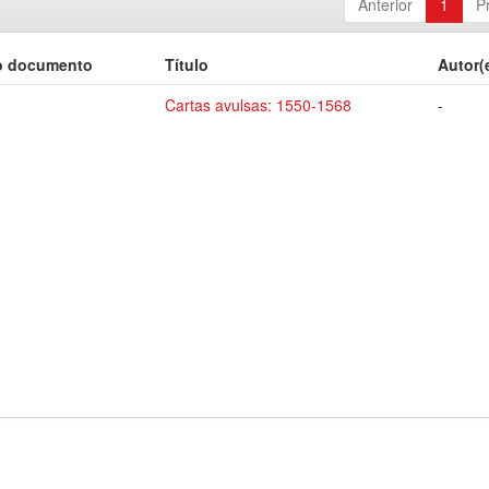
Anterior
1
P
o documento
Título
Autor(
Cartas avulsas: 1550-1568
-