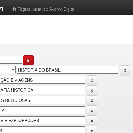
-->
Página inicial do Acervo Digital