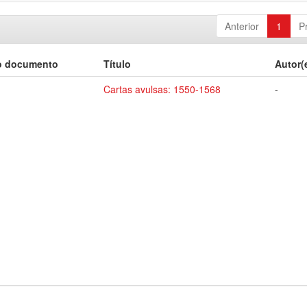
Anterior
1
P
o documento
Título
Autor(
Cartas avulsas: 1550-1568
-