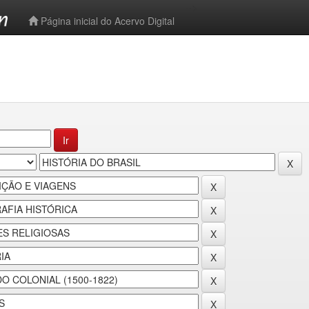
-->
Página inicial do Acervo Digital