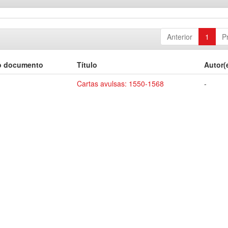
Anterior
1
P
o documento
Título
Autor(
Cartas avulsas: 1550-1568
-