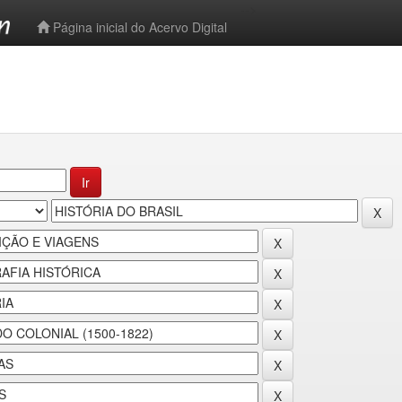
-->
Página inicial do Acervo Digital