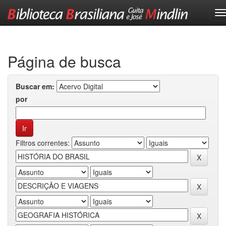
Skip
navigation
Página de busca
Buscar em:
por
Filtros correntes: