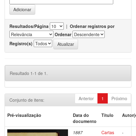
Resultados/Página
|
Ordenar registros por
Ordenar
Registro(s)
Resultado 1-1 de 1.
Anterior
1
Próximo
Conjunto de itens:
Pré-visualização
Data do
Título
Autor(
documento
1887
Cartas
-