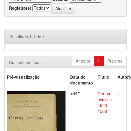
Registro(s)
Resultado 1-1 de 1.
Anterior
1
Próximo
Conjunto de itens:
Pré-visualização
Data do
Título
Autor(
documento
1887
Cartas
-
avulsas:
1550-
1568