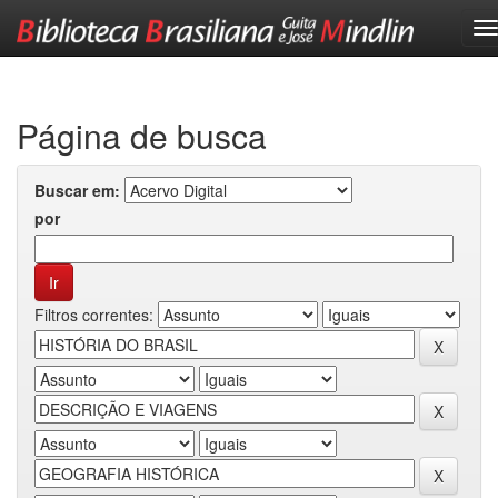
Skip
navigation
Página de busca
Buscar em:
por
Filtros correntes: